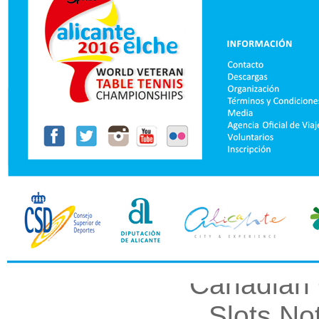
Worth
Top Casi
UK Casinos
Casinos 
Non Gam
Best Onl
Canadian 
Slots N