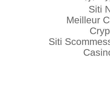
Siti
Meilleur 
Cryp
Siti Scommes
Casin