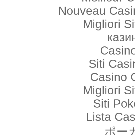
Nouveau Casi
Migliori S
кази
Casin
Siti Ca
Casino 
Migliori S
Siti Po
Lista Ca
ポー