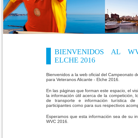
BIENVENIDOS AL W
ELCHE 2016
Bienvenidos a la web oficial del Campeonato 
para Veteranos Alicante - Elche 2016.
En las páginas que forman este espacio, el vis
la información útil acerca de la competición, 
de transporte e información turística de
participantes como para sus respectivos acom
Esperamos que esta información sea de su in
WVC 2016.