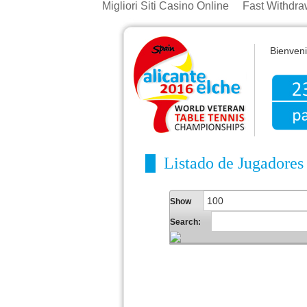
Migliori Siti Casino Online
Fast Withdra
Bienven
Listado de Jugadores
Show
Search: