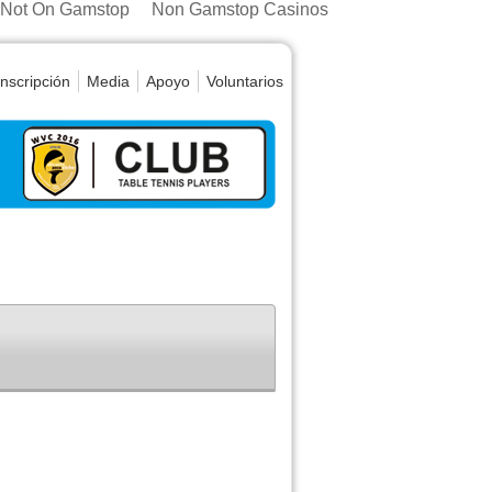
s Not On Gamstop
Non Gamstop Casinos
Inscripción
Media
Apoyo
Voluntarios