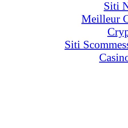
Siti
Meilleur 
Cryp
Siti Scommes
Casi